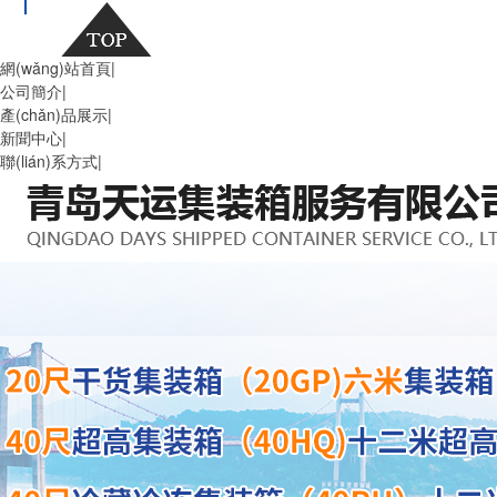
網(wǎng)站首頁
|
公司簡介
|
產(chǎn)品展示
|
新聞中心
|
聯(lián)系方式
|