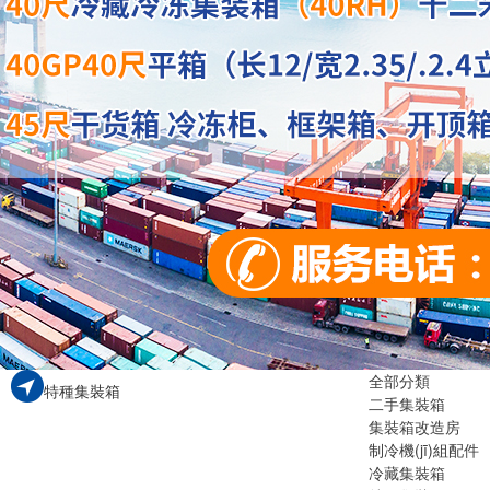
全部分類
特種集裝箱
二手集裝箱
集裝箱改造房
制冷機(jī)組配件
冷藏集裝箱