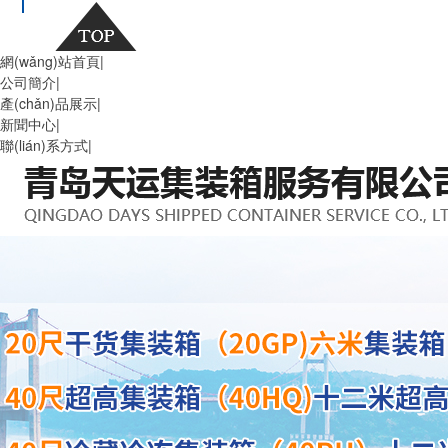
網(wǎng)站首頁
|
公司簡介
|
產(chǎn)品展示
|
新聞中心
|
聯(lián)系方式
|