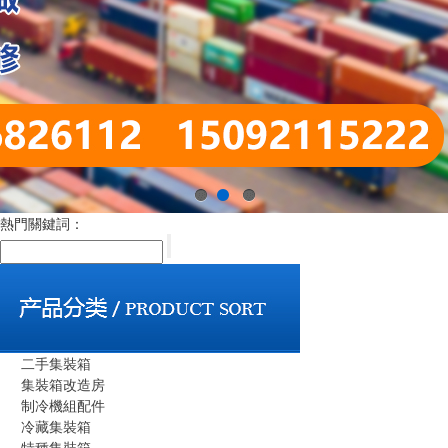
1
2
3
熱門關鍵詞：
二手集裝箱
集裝箱改造房
制冷機組配件
冷藏集裝箱
特種集裝箱