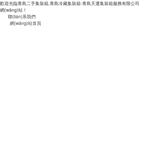
歡迎光臨青島二手集裝箱,青島冷藏集裝箱-青島天運集裝箱服務有限公司
網(wǎng)站！
聯(lián)系我們
網(wǎng)站首頁