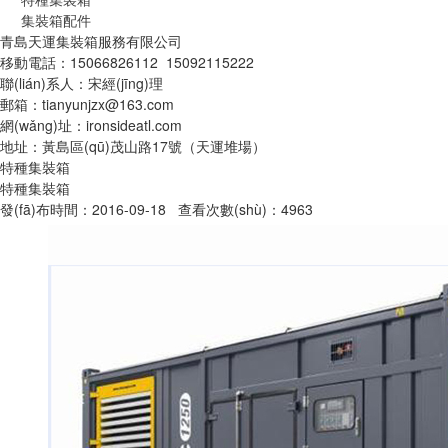
集裝箱配件
青島天運集裝箱服務有限公司
移動電話：15066826112 15092115222
聯(lián)系人：宋經(jīng)理
郵箱：tianyunjzx@163.com
網(wǎng)址：ironsideatl.com
地址：黃島區(qū)茂山路17號（天運堆場）
特種集裝箱
特種集裝箱
發(fā)布時間：2016-09-18 查看次數(shù)：4963