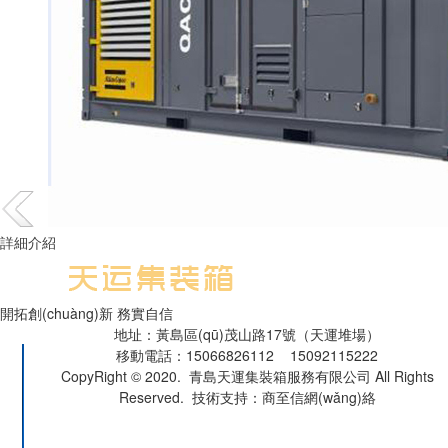
詳細介紹
開拓創(chuàng)新 務實自信
地址：黃島區(qū)茂山路17號（天運堆場）
移動電話：15066826112 15092115222
CopyRight © 2020. 青島天運集裝箱服務有限公司 All Rights
Reserved. 技術支持：商至信網(wǎng)絡
魯公網(wǎng)安備 37021002000740號
魯ICP備19044075號-1
青島二手集裝箱