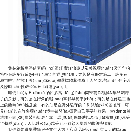
集裝箱板房憑借著經(jīng)濟(jì)實(shí)惠以及美觀環(huán)保等***的
特征在許多行業(yè)都了廣泛的運(yùn)用，尤其是在修建施工，許多在
城市駐守的施工團(tuán)隊(duì)都選擇將其作為工人的臨時(shí)性住宅以
及臨時(shí)性辦公室來(lái)運(yùn)用。
咱們?cè)诂F(xiàn)在的許多當(dāng)?shù)囟寄芸吹礁鞣N集裝箱房
子的身影，有的是在街角的報(bào)亭和早餐車(chē)；有的是在修建工地
上的臨時(shí)性居處；有的則是在野外駐守的***和試驗(yàn)基地等，可
見(jiàn)其在許多環(huán)境中都發(fā)揮著自己重要的效果，當(dāng)然
這離不開(kāi)集裝箱板房可靠、環(huán)保舒適以及價(jià)格實(shí)惠等
***特點(diǎn)，因此越來(lái)越受到不同顧客集體的歡迎與喜歡。
我們都知道集裝箱房子在住人方面和商品房沒(méi)有太大的區(qū)