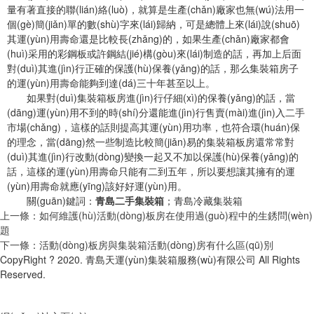
量有著直接的聯(lián)絡(luò)，就算是生產(chǎn)廠家也無(wú)法用一
個(gè)簡(jiǎn)單的數(shù)字來(lái)歸納，可是總體上來(lái)說(shuō)
其運(yùn)用壽命還是比較長(zhǎng)的，如果生產(chǎn)廠家都會
(huì)采用的彩鋼板或許鋼結(jié)構(gòu)來(lái)制造的話，再加上后面
對(duì)其進(jìn)行正確的保護(hù)保養(yǎng)的話，那么集裝箱房子
的運(yùn)用壽命能夠到達(dá)三十年甚至以上。
如果對(duì)集裝箱板房進(jìn)行仔細(xì)的保養(yǎng)的話，當
(dāng)運(yùn)用不到的時(shí)分還能進(jìn)行售賣(mài)進(jìn)入二手
市場(chǎng)，這樣的話則提高其運(yùn)用功率，也符合環(huán)保
的理念，當(dāng)然一些制造比較簡(jiǎn)易的集裝箱板房還常常對
(duì)其進(jìn)行改動(dòng)變換一起又不加以保護(hù)保養(yǎng)的
話，這樣的運(yùn)用壽命只能有二到五年，所以要想讓其擁有的運
(yùn)用壽命就應(yīng)該好好運(yùn)用。
關(guān)鍵詞：
；青島冷藏集裝箱
青島二手集裝箱
上一條：如何維護(hù)活動(dòng)板房在使用過(guò)程中的生銹問(wèn)
題
下一條：活動(dòng)板房與集裝箱活動(dòng)房有什么區(qū)別
CopyRight ? 2020. 青島天運(yùn)集裝箱服務(wù)有限公司 All Rights
Reserved.