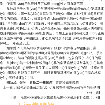
別，便是運(yùn)用年限以及可移動(dòng)性方面有著不同。
集裝箱房子的運(yùn)用年限淺顯一點(diǎn)來(lái)說(shuō)便是其運
(yùn)用壽命，這一點(diǎn)與其制造所運(yùn)用的原材料質(zhì)量有著
直接的聯(lián)絡(luò)，就算是生產(chǎn)廠家也無(wú)法用一個(gè)簡
(jiǎn)單的數(shù)字來(lái)歸納，可是總體上來(lái)說(shuō)其運(yùn)用
壽命還是比較長(zhǎng)的，如果生產(chǎn)廠家都會(huì)采用的彩鋼板
或許鋼結(jié)構(gòu)來(lái)制造的話，再加上后面對(duì)其進(jìn)行正確
的保護(hù)保養(yǎng)的話，那么集裝箱房子的運(yùn)用壽命能夠到達
(dá)三十年甚至以上。
如果對(duì)集裝箱板房進(jìn)行仔細(xì)的保養(yǎng)的話，當
(dāng)運(yùn)用不到的時(shí)分還能進(jìn)行售賣(mài)進(jìn)入二手市
場(chǎng)，這樣的話則提高其運(yùn)用功率，也符合環(huán)保的理
念，當(dāng)然一些制造比較簡(jiǎn)易的集裝箱板房還常常對(duì)其進
(jìn)行改動(dòng)變換一起又不加以保護(hù)保養(yǎng)的話，這樣的運
(yùn)用壽命只能有二到五年，所以要想讓其擁有的運(yùn)用壽命就應
(yīng)該好好運(yùn)用。
關(guān)鍵詞：
；青島冷藏集裝箱
青島二手集裝箱
上一條：[如何維護(hù)活動(dòng)板房在使用過(guò)程中的生銹問
(wèn)題]
下一條：[活動(dòng)板房與集裝箱活動(dòng)房有什么區(qū)別]