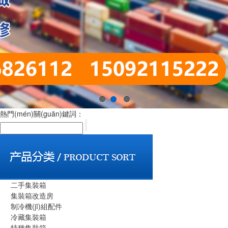
1
2
3
熱門(mén)關(guān)鍵詞：
二手集裝箱
集裝箱改造房
制冷機(jī)組配件
冷藏集裝箱
特種集裝箱