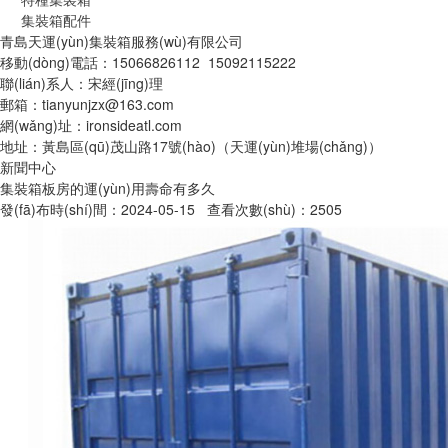
集裝箱配件
青島天運(yùn)集裝箱服務(wù)有限公司
移動(dòng)電話：15066826112 15092115222
聯(lián)系人：宋經(jīng)理
郵箱：tianyunjzx@163.com
網(wǎng)址：ironsideatl.com
地址：黃島區(qū)茂山路17號(hào)（天運(yùn)堆場(chǎng)）
新聞中心
集裝箱板房的運(yùn)用壽命有多久
發(fā)布時(shí)間：2024-05-15 查看次數(shù)：2505