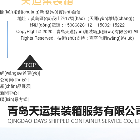
開(kāi)拓創(chuàng)新 務(wù)實(shí)自信
地址：黃島區(qū)茂山路17號(hào)（天運(yùn)堆場(chǎng)）
移動(dòng)電話：15066826112 15092115222
CopyRight © 2020. 青島天運(yùn)集裝箱服務(wù)有限公司 All
Rights Reserved. 技術(shù)支持：商至信網(wǎng)絡(luò)
魯公網(wǎng)安備 37021002000740號(hào)
魯ICP備19044075
號(hào)-1
青島二手集裝箱
網(wǎng)站首頁(yè)
|
公司簡(jiǎn)介
|
產(chǎn)品展示
|
新聞中心
|
聯(lián)系方式
|