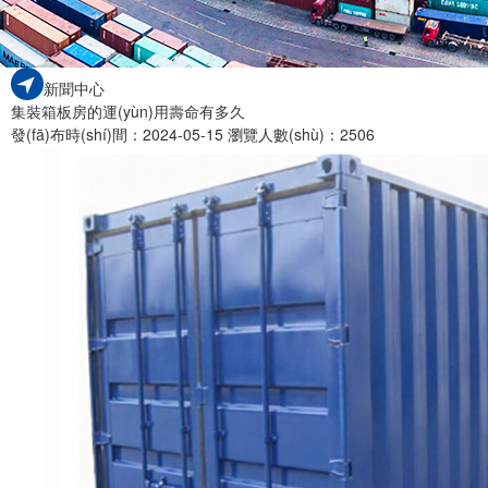
新聞中心
集裝箱板房的運(yùn)用壽命有多久
發(fā)布時(shí)間：2024-05-15
瀏覽人數(shù)：2506