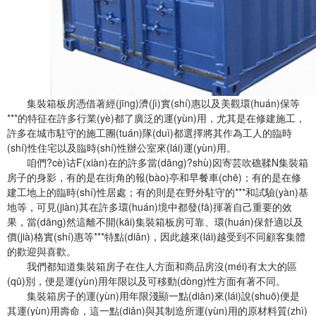
集裝箱板房憑借著經(jīng)濟(jì)實(shí)惠以及美觀環(huán)保等
***的特征在許多行業(yè)都了廣泛的運(yùn)用，尤其是在修建施工，
許多在城市駐守的施工團(tuán)隊(duì)都選擇將其作為工人的臨時
(shí)性住宅以及臨時(shí)性辦公室來(lái)運(yùn)用。
咱們?cè)诂F(xiàn)在的許多當(dāng)?shù)囟寄芸吹礁鞣N集裝箱
房子的身影，有的是在街角的報(bào)亭和早餐車(chē)；有的是在修
建工地上的臨時(shí)性居處；有的則是在野外駐守的***和試驗(yàn)基
地等，可見(jiàn)其在許多環(huán)境中都發(fā)揮著自己重要的效
果，當(dāng)然這離不開(kāi)集裝箱板房可靠、環(huán)保舒適以及
價(jià)格實(shí)惠等***特點(diǎn)，因此越來(lái)越受到不同顧客集體
的歡迎與喜歡。
我們都知道集裝箱房子在住人方面和商品房沒(méi)有太大的區
(qū)別，便是運(yùn)用年限以及可移動(dòng)性方面有著不同。
集裝箱房子的運(yùn)用年限淺顯一點(diǎn)來(lái)說(shuō)便是
其運(yùn)用壽命，這一點(diǎn)與其制造所運(yùn)用的原材料質(zhì)