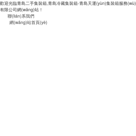
歡迎光臨青島二手集裝箱,青島冷藏集裝箱-青島天運(yùn)集裝箱服務(wù)
有限公司網(wǎng)站！
聯(lián)系我們
網(wǎng)站首頁(yè)