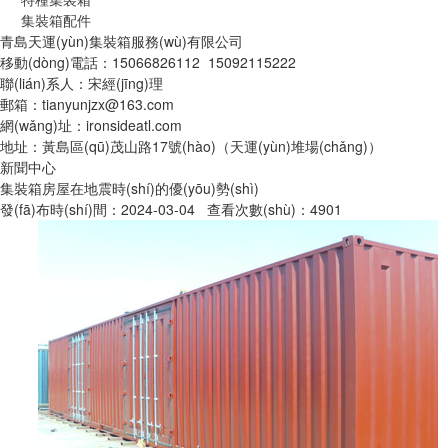
集裝箱配件
青島天運(yùn)集裝箱服務(wù)有限公司
移動(dòng)電話：15066826112 15092115222
聯(lián)系人：宋經(jīng)理
郵箱：tianyunjzx@163.com
網(wǎng)址：ironsideatl.com
地址：黃島區(qū)茂山路17號(hào)（天運(yùn)堆場(chǎng)）
新聞中心
集裝箱房屋在地震時(shí)的優(yōu)勢(shì)
發(fā)布時(shí)間：2024-03-04 查看次數(shù)：4901