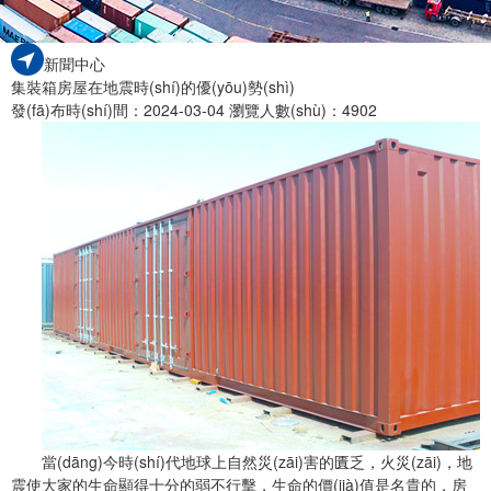
新聞中心
集裝箱房屋在地震時(shí)的優(yōu)勢(shì)
發(fā)布時(shí)間：2024-03-04
瀏覽人數(shù)：4902
當(dāng)今時(shí)代地球上自然災(zāi)害的匱乏，火災(zāi)，地
震使大家的生命顯得十分的弱不行擊，生命的價(jià)值是名貴的，房